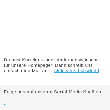
Du hast Korrektur- oder Änderungswünsche
für unsere Homepage? Dann schreib uns
einfach eine Mail an
nl
n
l
c-v
lt
ns-h
chs
rl
nd
d
Folge uns auf unseren Social Media Kanälen: