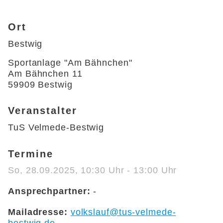
Ort
Bestwig
Sportanlage "Am Bähnchen"

Am Bähnchen 11

59909 Bestwig 
Veranstalter
TuS Velmede-Bestwig
Termine
So, 28.09.2025
, 10:30
Uhr
- 13:00
Uhr
Ansprechpartner:
-
Mailadresse:
volkslauf@tus-velmede-