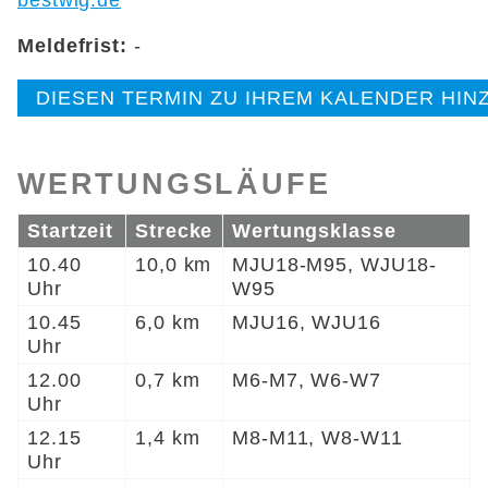
bestwig.de
Meldefrist:
-
DIESEN TERMIN ZU IHREM KALENDER HI
WERTUNGSLÄUFE
Startzeit
Strecke
Wertungsklasse
10.40
10,0 km
MJU18-M95, WJU18-
Uhr
W95
10.45
6,0 km
MJU16, WJU16
Uhr
12.00
0,7 km
M6-M7, W6-W7
Uhr
12.15
1,4 km
M8-M11, W8-W11
Uhr